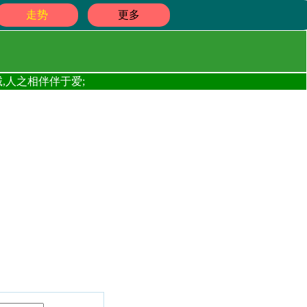
走势
更多
,人之相伴伴于爱;