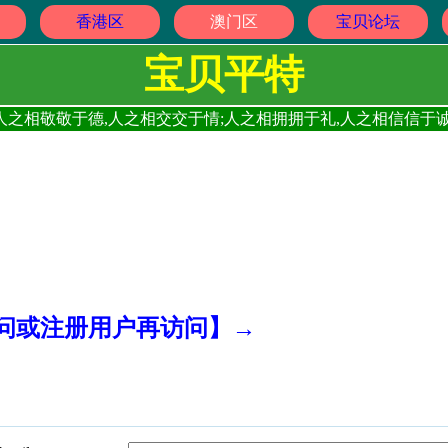
香港区
澳门区
宝贝论坛
宝贝平特
人之相敬敬于德,人之相交交于情;人之相拥拥于礼,人之相信信于诚
访问或注册用户再访问】→