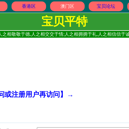
香港区
澳门区
宝贝论坛
宝贝平特
人之相敬敬于德,人之相交交于情;人之相拥拥于礼,人之相信信于诚
访问或注册用户再访问】→