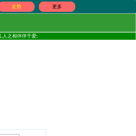
走势
更多
,人之相伴伴于爱;