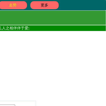
走势
更多
,人之相伴伴于爱;