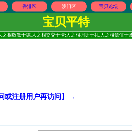
香港区
澳门区
宝贝论坛
宝贝平特
人之相敬敬于德,人之相交交于情;人之相拥拥于礼,人之相信信于诚
访问或注册用户再访问】→