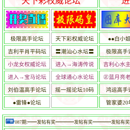
天下彩权威论坛
进
极限高手论坛
天下彩权威论坛
●●白小姐
吉利平肖平码坛
〓潮汕心水坛〓
极限高手
小龙女权威论坛
进入→海涛传说
吉利心水
进入→宝马论坛
全球通心水论坛
㊣蓝月亮
刘伯温高手论坛
摇一摇论坛10码
鸿运高手
●雷锋●论坛
管家婆20
087期:━━发帖有奖━━━━发帖有奖━━━━发帖有