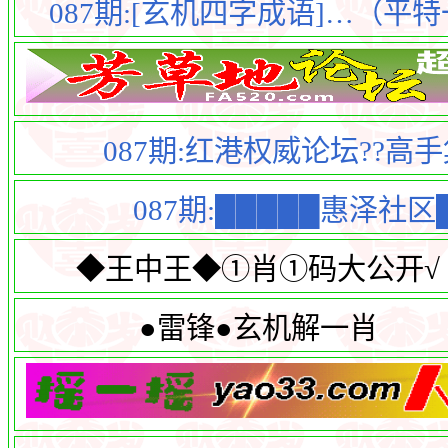
087期:[玄机四字成语]…（
087期:红港权威论坛??
087期:█████惠泽社
◆王中王◆①肖①码大公开√
●雷锋●玄机解一肖