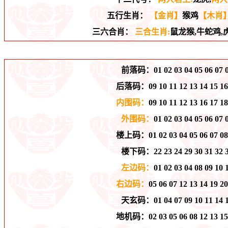
五行生肖：
【金肖】
猴鸡
【木肖
三六合肖：
三合生肖:
鼠龙猴,牛蛇鸡,
前落码：
01 02 03 04 05 06 07 
后落码：
09 10 11 12 13 14 15 16
内围码：
09 10 11 12 13 16 17 18
外围码：
01 02 03 04 05 06 07 
楼上码：
01 02 03 04 05 06 07 08
楼下码：
22 23 24 29 30 31 32 
左边码：
01 02 03 04 08 09 10 
右边码：
05 06 07 12 13 14 19 20
天玄码：
01 04 07 09 10 11 14 
地机码：
02 03 05 06 08 12 13 15