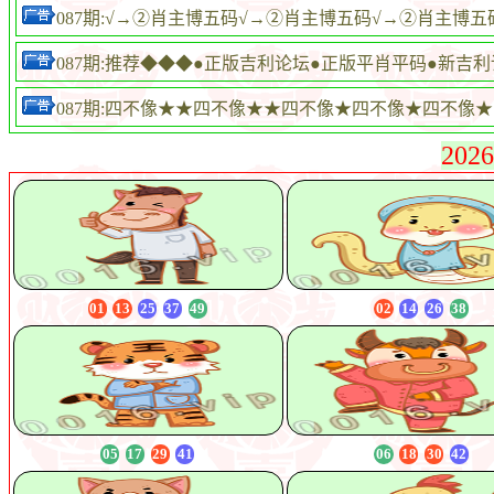
087期:√→②肖主博五码√→②肖主博五码√→②肖主博
087期:推荐◆◆◆●正版吉利论坛●正版平肖平码●新吉利
087期:四不像★★四不像★★四不像★四不像★四不像
20
01
13
25
37
49
02
14
26
38
05
17
29
41
06
18
30
42