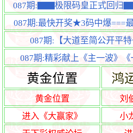
087期:▇▇极限码皇正式回
087期:最快开奖★3码中爆==
087期:【大道至简公开平
087期:精彩献上《主一波》
黄金位置
鸿
黄金位置
刘
进入《大赢家》
小