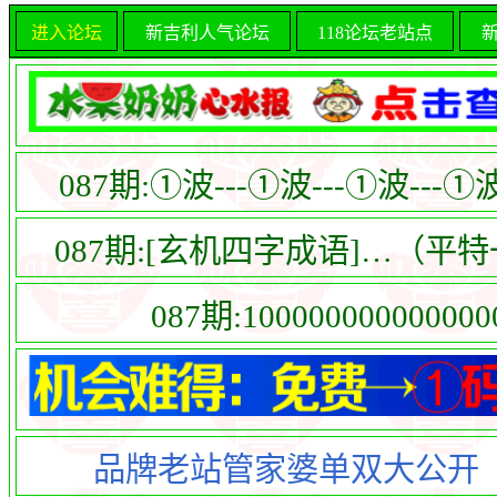
进入论坛
新吉利人气论坛
118论坛老站点
087期:①波---①波---①波-
087期:[玄机四字成语]…（
087期:1000000000000
品牌老站管家婆单双大公开