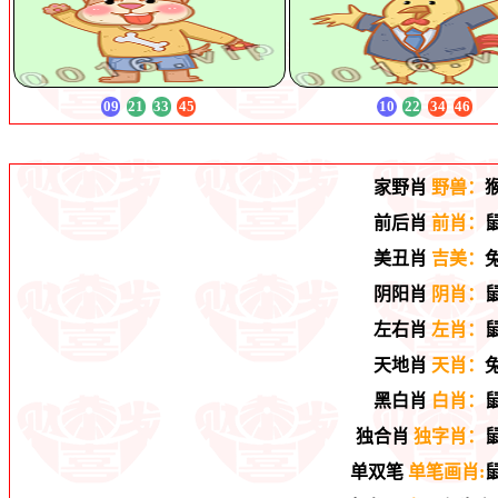
09
21
33
45
10
22
34
46
家野肖
野兽：
前后肖
前肖：
美丑肖
吉美：
阴阳肖
阴肖：
左右肖
左肖：
天地肖
天肖：
黑白肖
白肖：
独合肖
独字肖：
单双笔
单笔画肖: