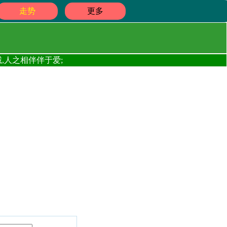
走势
更多
,人之相伴伴于爱;