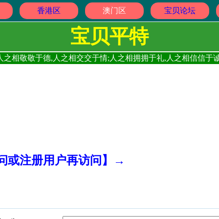
香港区
澳门区
宝贝论坛
宝贝平特
人之相敬敬于德,人之相交交于情;人之相拥拥于礼,人之相信信于诚
访问或注册用户再访问】→