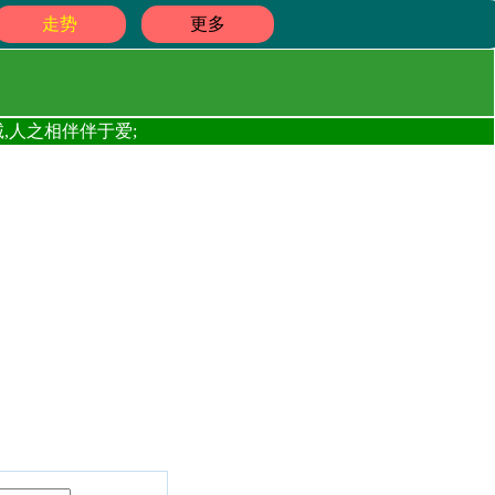
走势
更多
,人之相伴伴于爱;