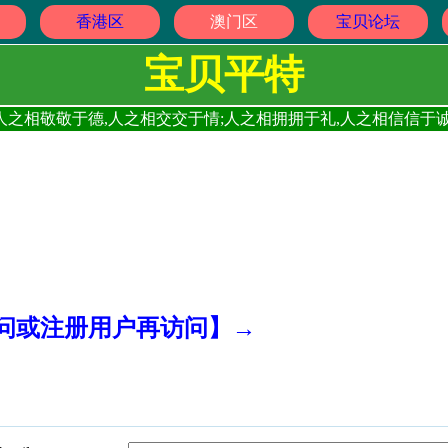
香港区
澳门区
宝贝论坛
宝贝平特
人之相敬敬于德,人之相交交于情;人之相拥拥于礼,人之相信信于诚
访问或注册用户再访问】→