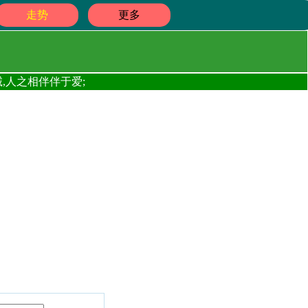
走势
更多
,人之相伴伴于爱;