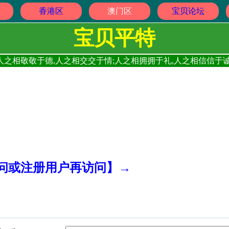
香港区
澳门区
宝贝论坛
宝贝平特
人之相敬敬于德,人之相交交于情;人之相拥拥于礼,人之相信信于诚
访问或注册用户再访问】→