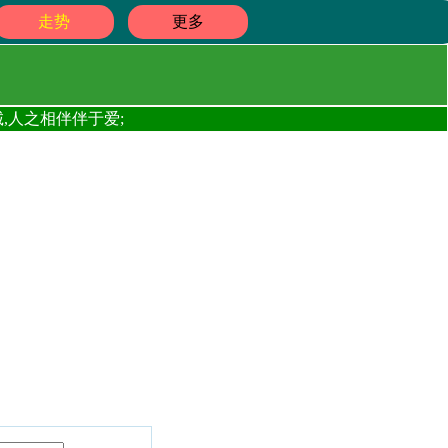
走势
更多
,人之相伴伴于爱;