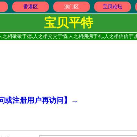
香港区
澳门区
宝贝论坛
宝贝平特
人之相敬敬于德,人之相交交于情;人之相拥拥于礼,人之相信信于诚
访问或注册用户再访问】→