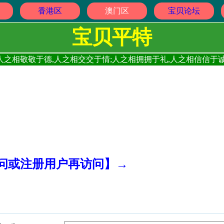
香港区
澳门区
宝贝论坛
宝贝平特
人之相敬敬于德,人之相交交于情;人之相拥拥于礼,人之相信信于诚
访问或注册用户再访问】→