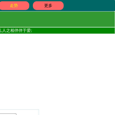
走势
更多
,人之相伴伴于爱;