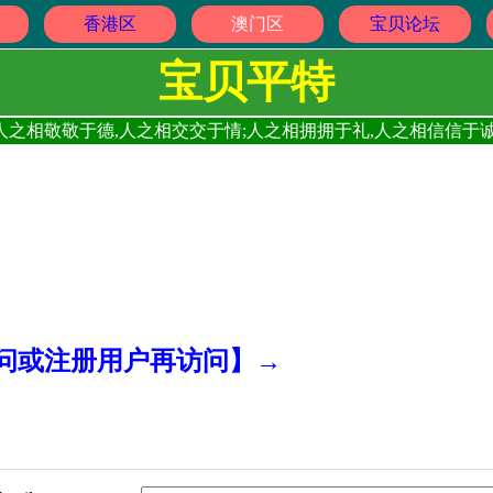
香港区
澳门区
宝贝论坛
宝贝平特
人之相敬敬于德,人之相交交于情;人之相拥拥于礼,人之相信信于诚
访问或注册用户再访问】→