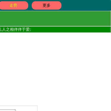
走势
更多
,人之相伴伴于爱;