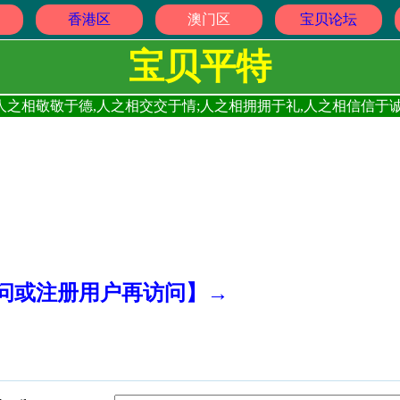
香港区
澳门区
宝贝论坛
宝贝平特
人之相敬敬于德,人之相交交于情;人之相拥拥于礼,人之相信信于诚
访问或注册用户再访问】→