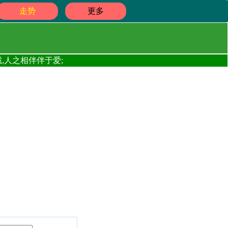
走势
更多
,人之相伴伴于爱;