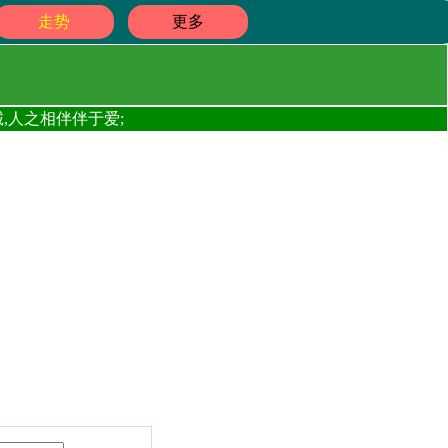
走势
更多
,人之相伴伴于爱;