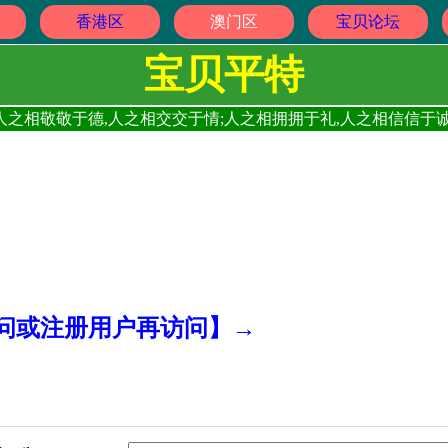
香港区
澳门区
宝贝论坛
宝贝平特
人之相敬敬于德,人之相交交于情;人之相拥拥于礼,人之相信信于诚
访问或注册用户再访问】→