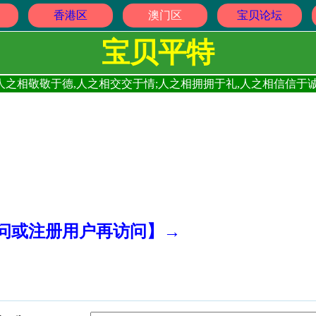
香港区
澳门区
宝贝论坛
宝贝平特
人之相敬敬于德,人之相交交于情;人之相拥拥于礼,人之相信信于诚
访问或注册用户再访问】→