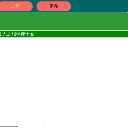
走势
更多
,人之相伴伴于爱;