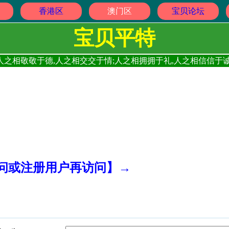
香港区
澳门区
宝贝论坛
宝贝平特
人之相敬敬于德,人之相交交于情;人之相拥拥于礼,人之相信信于诚
访问或注册用户再访问】→