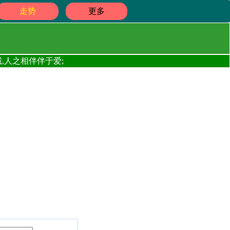
走势
更多
,人之相伴伴于爱;