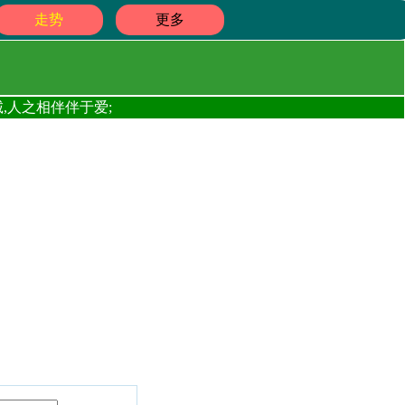
走势
更多
,人之相伴伴于爱;