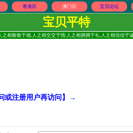
香港区
澳门区
宝贝论坛
宝贝平特
人之相敬敬于德,人之相交交于情;人之相拥拥于礼,人之相信信于诚
访问或注册用户再访问】→