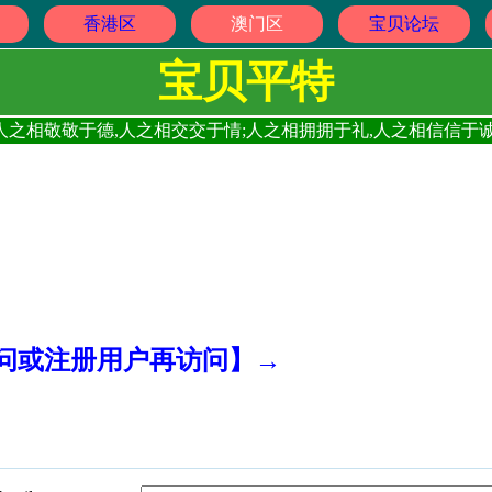
香港区
澳门区
宝贝论坛
宝贝平特
人之相敬敬于德,人之相交交于情;人之相拥拥于礼,人之相信信于诚
访问或注册用户再访问】→