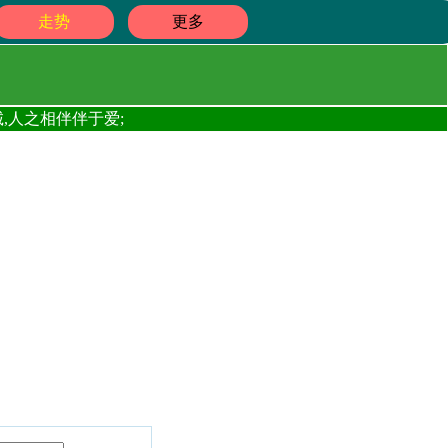
走势
更多
,人之相伴伴于爱;