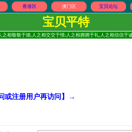
香港区
澳门区
宝贝论坛
宝贝平特
人之相敬敬于德,人之相交交于情;人之相拥拥于礼,人之相信信于诚
访问或注册用户再访问】→