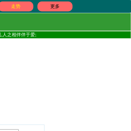
走势
更多
,人之相伴伴于爱;