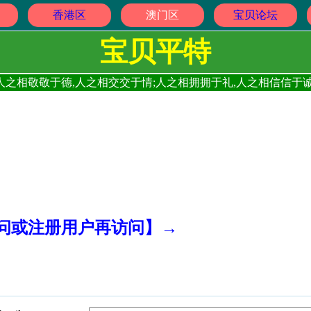
香港区
澳门区
宝贝论坛
宝贝平特
人之相敬敬于德,人之相交交于情;人之相拥拥于礼,人之相信信于诚
访问或注册用户再访问】→