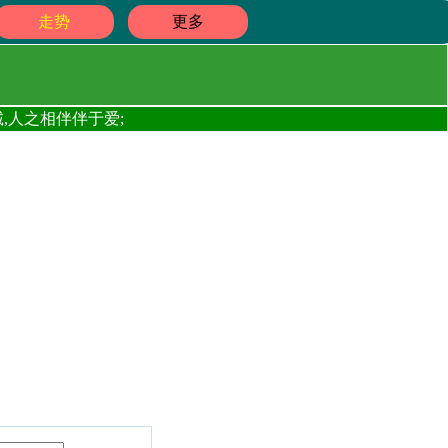
走势
更多
,人之相伴伴于爱;