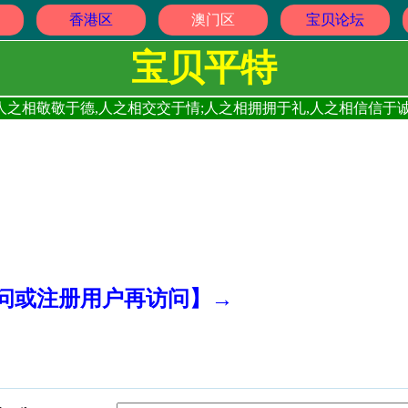
香港区
澳门区
宝贝论坛
宝贝平特
人之相敬敬于德,人之相交交于情;人之相拥拥于礼,人之相信信于诚
访问或注册用户再访问】→