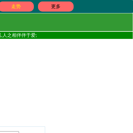
走势
更多
,人之相伴伴于爱;