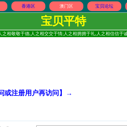
香港区
澳门区
宝贝论坛
宝贝平特
人之相敬敬于德,人之相交交于情;人之相拥拥于礼,人之相信信于诚
访问或注册用户再访问】→