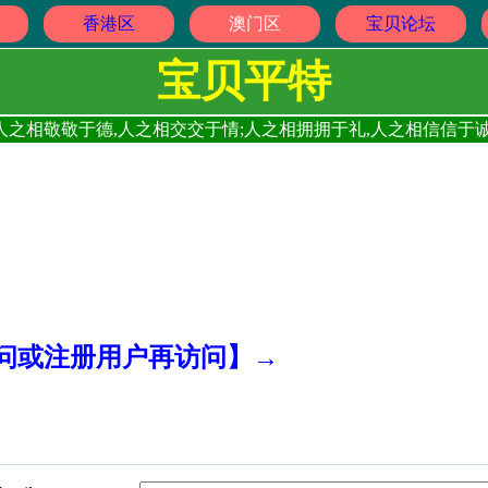
香港区
澳门区
宝贝论坛
宝贝平特
人之相敬敬于德,人之相交交于情;人之相拥拥于礼,人之相信信于诚
访问或注册用户再访问】→