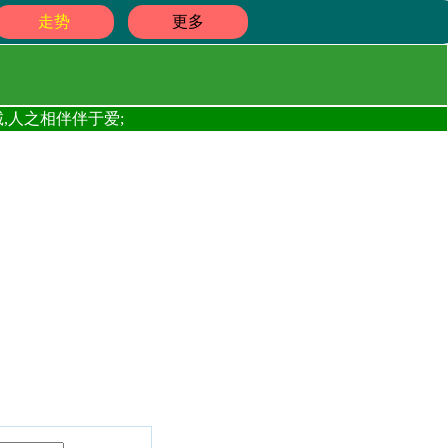
走势
更多
,人之相伴伴于爱;