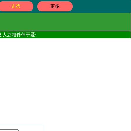
走势
更多
,人之相伴伴于爱;