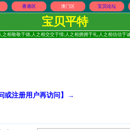
香港区
澳门区
宝贝论坛
宝贝平特
人之相敬敬于德,人之相交交于情;人之相拥拥于礼,人之相信信于诚
访问或注册用户再访问】→