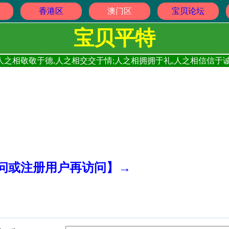
香港区
澳门区
宝贝论坛
宝贝平特
人之相敬敬于德,人之相交交于情;人之相拥拥于礼,人之相信信于诚
访问或注册用户再访问】→