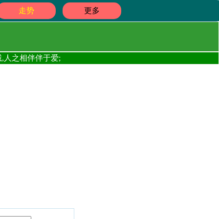
走势
更多
,人之相伴伴于爱;