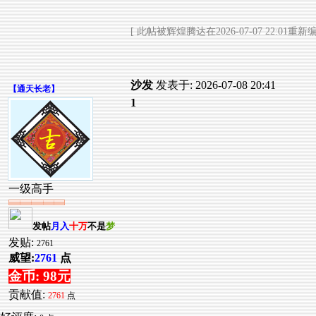
[ 此帖被辉煌腾达在2026-07-07 22:01重新编
沙发
发表于: 2026-07-08 20:41
【
通天长老
】
1
一级高手
发帖
月入
十万
不是
梦
发贴:
2761
威望:
2761
点
金币: 98元
贡献值:
2761
点