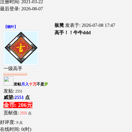
注册时间:
2021-03-22
最后登录:
2026-08-07
板凳
发表于: 2026-07-08 17:47
【
晓叶
】
高手！！牛牛ddd
一级高手
发帖
月入
十万
不是
梦
发贴:
2551
威望:
2551
点
金币: 206元
贡献值:
2551
点
好评度:
0 点
在线时间: 0(时)