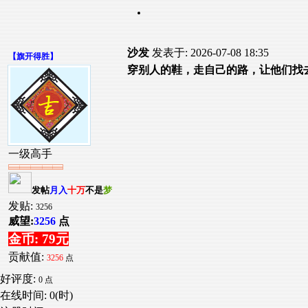
沙发
发表于: 2026-07-08 18:35
【
旗开得胜
】
穿别人的鞋，走自己的路，让他们找
一级高手
发帖
月入
十万
不是
梦
发贴:
3256
威望:
3256
点
金币: 79元
贡献值:
3256
点
好评度:
0 点
在线时间: 0(时)