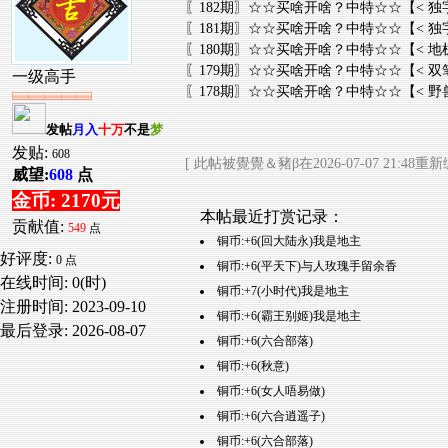
〖182期〗☆☆买啥开啥？中特☆☆【< 独字 
〖181期〗☆☆买啥开啥？中特☆☆【< 独字 
〖180期〗☆☆买啥开啥？中特☆☆【< 地机 
〖179期〗☆☆买啥开啥？中特☆☆【< 双笔
一级高手
〖178期〗☆☆买啥开啥？中特☆☆【< 野兽 
发帖
月入
十万
不是
梦
发贴:
608
[ 此帖被覺覺＆豬β在2026-07-07 21:48重新
威望:
608
点
金币: 2170元
本帖最近打赏记录：
贡献值:
549
点
铜币:+6(回大陆永)我是地主
好评度:
0 点
铜币:+6(平天下)与人玫瑰手留余香
在线时间: 0(时)
铜币:+7(小时代)我是地主
注册时间:
2023-09-10
铜币:+6(霸王别姬)我是地主
最后登录:
2026-08-07
铜币:+6(六合部落)
铜币:+6(秋意)
铜币:+6(女人唔易做)
铜币:+6(六合逍遥子)
铜币:+6(六合部落)