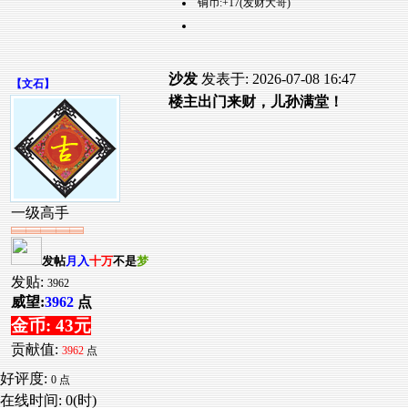
铜币:+17(发财大哥)
沙发
发表于: 2026-07-08 16:47
【
文石
】
楼主出门来财，儿孙满堂！
一级高手
发帖
月入
十万
不是
梦
发贴:
3962
威望:
3962
点
金币: 43元
贡献值:
3962
点
好评度:
0 点
在线时间: 0(时)