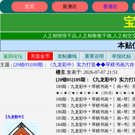
首页
新澳区
香港区
人之相惜惜于品,人之相敬敬于德,人之相交交
本贴
返回论坛
充值金币
发帖赚钱
重要说明
举报此贴
主题 :
[20错05]189期：《九龙彩中》实力打造◆◆琴棋书画六
楼主
发表于: 2026-07-07 21:51
[20错05]189期：《九龙彩中》实
189期：九龙彩中＊琴棋书画＊〖画+书〗开
★☆★☆★☆★☆★☆★（10-8）★☆★☆
188期：九龙彩中＊琴棋书画＊〖棋+琴〗开
187期：九龙彩中＊琴棋书画＊〖画+棋〗开
186期：九龙彩中＊琴棋书画＊〖棋+琴〗开
【
九龙彩中
】
185期：九龙彩中＊琴棋书画＊〖画+书〗开
184期：九龙彩中＊琴棋书画＊〖琴+书〗开
183期：九龙彩中＊琴棋书画＊〖画+琴〗开