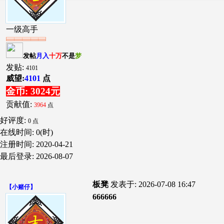
一级高手
发帖
月入
十万
不是
梦
发贴:
4101
威望:
4101
点
金币: 3024元
贡献值:
3964
点
好评度:
0 点
在线时间: 0(时)
注册时间:
2020-04-21
最后登录:
2026-08-07
板凳
发表于: 2026-07-08 16:47
【
小赌仔
】
666666