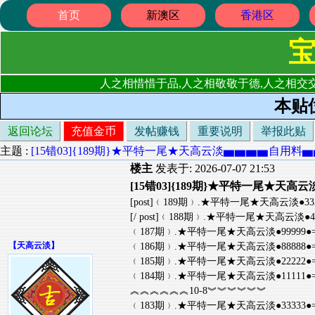
首页
新澳区
香港区
人之相惜惜于品,人之相敬敬于德,人之相交交
本贴
返回论坛
充值金币
发帖赚钱
重要说明
举报此贴
主题 :
[15错03]{189期}★平特一尾★天高云淡▅▅▅▅自用料
楼主
发表于: 2026-07-07 21:53
[15错03]{189期}★平特一尾★天
[post]﹙189期﹚.★平特一尾★天高云淡●3333
[/ post]﹙188期﹚.★平特一尾★天高云淡●4444
﹙187期﹚.★平特一尾★天高云淡●99999●=.
【
天高云淡
】
﹙186期﹚.★平特一尾★天高云淡●88888●=.3
﹙185期﹚.★平特一尾★天高云淡●22222●=.1
﹙184期﹚.★平特一尾★天高云淡●11111●=.11
︽︽︽︽︽︽10-8︾︾︾︾︾︾
﹙183期﹚.★平特一尾★天高云淡●33333●=.23