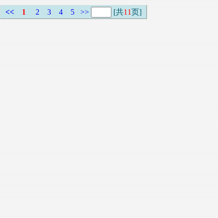
<<
1
2
3
4
5
>>
[共
11
页]