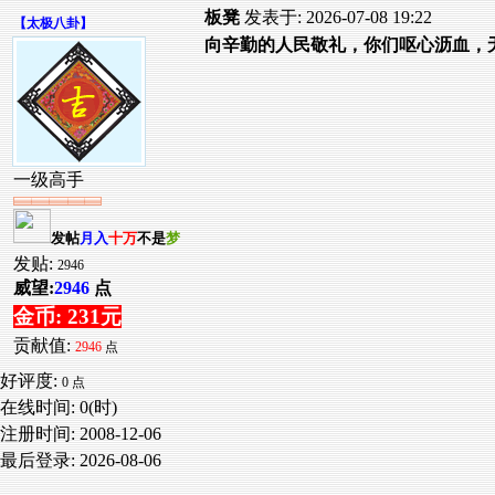
板凳
发表于: 2026-07-08 19:22
【
太极八卦
】
向辛勤的人民敬礼，你们呕心沥血，
一级高手
发帖
月入
十万
不是
梦
发贴:
2946
威望:
2946
点
金币: 231元
贡献值:
2946
点
好评度:
0 点
在线时间: 0(时)
注册时间:
2008-12-06
最后登录:
2026-08-06