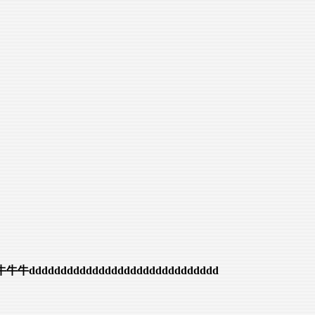
ddddddddddddddddddddddddddd