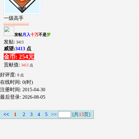
一级高手
发帖
月入
十万
不是
梦
发贴:
3413
威望:
3413
点
金币: 254元
贡献值:
3413
点
好评度:
0 点
在线时间: 0(时)
注册时间:
2015-04-30
最后登录:
2026-08-05
<<
1
2
3
4
5
>>
[共
13
页]