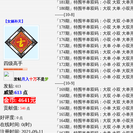
「181期」特围半单双码：小双 大双 大单
「180期」特围半单双码：大双 大单 小双
------[10-8]
「179期」特围半单双码：小双 大双 小单
【
女娲补天
】
「178期」特围半单双码：小双 大单 大双
「177期」特围半单双码：大双 小双 大单
「176期」特围半单双码：小双 小单 大单
「175期」特围半单双码：大单 小单 小双
「174期」特围半单双码：大双 小单 大单
「173期」特围半单双码：大单 小单 大双
四级高手
「172期」特围半单双码：小单 小双 大双
「171期」特围半单双码：小双 小单 大双
「170期」特围半单双码：小单 小双 大双
发帖
月入
十万
不是
梦
------[10-9]
发贴:
613
「169期」特围半单双码：大双 小双 大单
威望:
613
点
「168期」特围半单双码：大双 小单 小双
金币: 4641元
「167期」特围半单双码：小双 大双 大单
贡献值:
「166期」特围半单双码：小单 大双 小双
546
点
「165期」特围半单双码：大单 小双 小单
好评度:
0 点
「164期」特围半单双码：大双 大单 小双
在线时间: 0(时)
「163期」特围半单双码：大双 小单 大单
注册时间:
2021-09-11