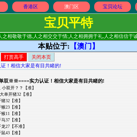
香港区
澳门区
宝贝论坛
宝贝平特
人之相敬敬于德,人之相交交于情;人之相拥拥于礼,人之相信信于诚
本贴位于:
【澳门】
打赏高手
关闭本页
实力认证！相信大家是有目共睹的!
※特围半单双※※====实力认证！相信大家是有目共睹的!
大双 小双开？？【准】
双 大单开猪32【准】
开猪32【准】
开猴23【准】
开猴11【准】
开马37【准】
开龙27【不准】
开鼠43【准】