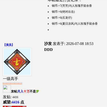
铜币:+7(芳芳)与人玫瑰手留余香
铜币:+6(绝对出击)
铜币:+6(石龙仔)
铜币:+6(夏日凉风)与人玫瑰手留余香
沙发
发表于: 2026-07-08 18:53
【
演员
】
DDD
一级高手
发帖
月入
十万
不是
梦
发贴:
4416
威望:
4416
点