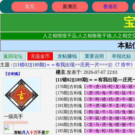
首页
新澳区
香港区
人之相惜惜于品,人之相敬敬于德,人之相交交
本贴
返回论坛
充值金币
发帖赚钱
重要说明
举报此贴
主题 :
[11错02][189期]＝＝有我出现==庄死一片===㊣《7 肖中》
楼主
发表于: 2026-07-07 22:01
【
古剑魂
】
[11错02][189期]＝＝有我出现==庄
[178期]古剑魂【
<牛+虎+鸡+蛇+龙+鼠+猪>
[179期]古剑魂【
<虎+鸡+兔+羊+蛇+鼠+牛>
[180期]古剑魂【
<羊+狗+猪+鸡+虎+牛+猴>
[181期]古剑魂【
<牛+虎+猴+羊+龙+蛇+鼠>
[182期]古剑魂【
<狗+鼠+牛+马+鸡+兔+猴>
一级高手
[183期]古剑魂【
<羊+鼠+虎+龙+猪+马+狗>
[184期]古剑魂【
<龙+马+虎+兔+猪+猴+牛>
[185期]古剑魂【
<羊+兔+蛇+鸡+狗+龙+马>
发帖
月入
十万
不是
梦