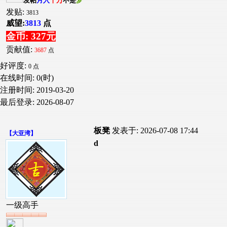
发帖
月入
十万
不是
梦
发贴:
3813
威望:
3813
点
金币: 327元
贡献值:
3687
点
好评度:
0 点
在线时间: 0(时)
注册时间:
2019-03-20
最后登录:
2026-08-07
板凳
发表于: 2026-07-08 17:44
【
大亚湾
】
d
一级高手