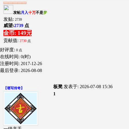
发帖
月入
十万
不是
梦
发贴:
2739
威望:
2739
点
金币: 149元
贡献值:
2739
点
好评度:
0 点
在线时间: 0(时)
注册时间:
2017-12-26
最后登录:
2026-08-08
板凳
发表于: 2026-07-08 15:36
【
谱写传奇
】
1
一级高手