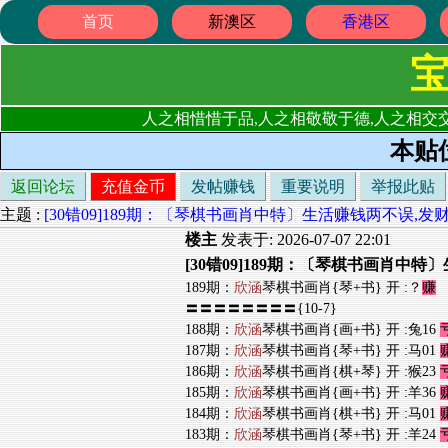
首页
新澳区
香港区
人之相惜惜于品,人之相敬敬于德,人之相交交
本贴
返回论坛
充值金币
发帖赚钱
重要说明
举报此贴
主题 :
[30错09]189期：〔琴棋书画肖中特〕生活赚钱两不误,发
楼主
发表于: 2026-07-07 22:01
[30错09]189期：〔琴棋书画肖中
189期：
欣涵
琴棋书画肖{琴+书} 开 :？
赚
〓〓〓〓〓〓〓〓{10-7}
188期：
欣涵
琴棋书画肖{画+书} 开 :兔16
187期：
欣涵
琴棋书画肖{琴+书} 开 :马01
186期：
欣涵
琴棋书画肖{棋+琴} 开 :猴23
185期：
欣涵
琴棋书画肖{画+书} 开 :羊36
184期：
欣涵
琴棋书画肖{棋+书} 开 :马01
183期：
欣涵
琴棋书画肖{琴+书} 开 :羊24