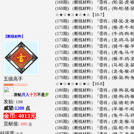
(168期):（断线材料）『⑧肖』(蛇-鼠-虎-猴-
(169期):（断线材料）『⑧肖』(狗-蛇-猪-鼠-
☆★☆★☆★☆★☆【10-7】
(170期):（断线材料）『⑧肖』(猪-鼠-龙-猴-
(171期):（断线材料）『⑧肖』(猴-虎-牛-蛇-
(172期):（断线材料）『⑧肖』(牛-鸡-狗-蛇-
【
断线材料
】
(173期):（断线材料）『⑧肖』(龙-鸡-马-鼠-
(174期):（断线材料）『⑧肖』(猪-牛-猴-羊-
(175期):（断线材料）『⑧肖』(虎-兔-马-牛-
(176期):（断线材料）『⑧肖』(猴-羊-鸡-龙-
(177期):（断线材料）『⑧肖』(马-蛇-龙-鼠-
(178期):（断线材料）『⑧肖』(龙-兔-猴-鸡-
(179期):（断线材料）『⑧肖』(猴-鼠-狗-兔-
五级高手
☆★☆★☆★☆★☆【10-8】
(180期):（断线材料）『⑧肖』(猪-狗-鼠-猴-
发帖
月入
十万
不是
梦
(181期):（断线材料）『⑧肖』(猪-狗-鸡-猴-
发贴:
1208
(182期):（断线材料）『⑧肖』(鼠-猪-蛇-狗-
威望:
1208
点
(183期):（断线材料）『⑧肖』(羊-猴-牛-蛇-
金币: 4013元
(184期):（断线材料）『⑧肖』(兔-牛-马-鸡-
(185期):（断线材料）『⑧肖』(虎-龙-猴-马-
贡献值:
1095
点
(186期):（断线材料）『⑧肖』(鼠-蛇-牛-猪-
好评度:
0 点