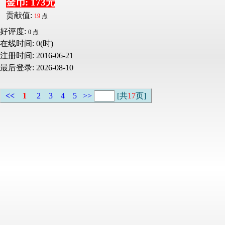
金币: 173元
贡献值:
19
点
好评度:
0 点
在线时间: 0(时)
注册时间:
2016-06-21
最后登录:
2026-08-10
<<
1
2
3
4
5
>>
[共
17
页]