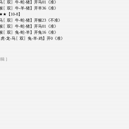
马〖双〗牛-蛇-猪】开马01《准》
猴〖双〗牛-羊-猪】开羊36《准》
★【10-8】
-马〖双〗牛-蛇-猪】开猴23《不准》
猴〖双〗牛-蛇-猪】开马01《准》
猴〖双〗兔-蛇-羊】开兔16《准》
单〗虎-龙-马〖双〗兔-羊-鸡】开0《准》
辑 ]