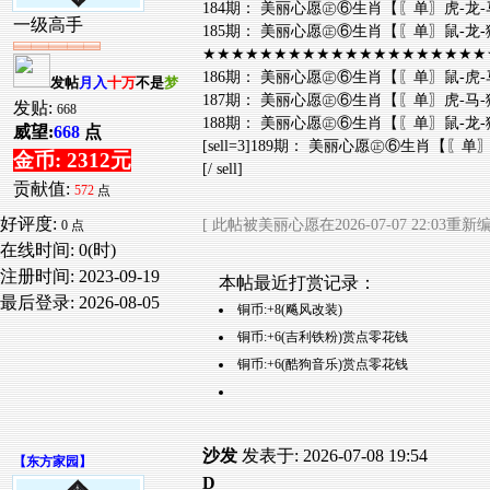
184期： 美丽心愿㊣⑥生肖【〖单〗虎-龙-
一级高手
185期： 美丽心愿㊣⑥生肖【〖单〗鼠-龙-
★★★★★★★★★★★★★★★★★★★★★
186期： 美丽心愿㊣⑥生肖【〖单〗鼠-虎
发帖
月入
十万
不是
梦
187期： 美丽心愿㊣⑥生肖【〖单〗虎-马-
发贴:
668
188期： 美丽心愿㊣⑥生肖【〖单〗鼠-龙-
威望:
668
点
[sell=3]189期： 美丽心愿㊣⑥生肖【〖
金币: 2312元
[/ sell]
贡献值:
572
点
好评度:
[ 此帖被美丽心愿在2026-07-07 22:03重新编
0 点
在线时间: 0(时)
注册时间:
2023-09-19
本帖最近打赏记录：
最后登录:
2026-08-05
铜币:+8(飚风改装)
铜币:+6(吉利铁粉)赏点零花钱
铜币:+6(酷狗音乐)赏点零花钱
沙发
发表于: 2026-07-08 19:54
【
东方家园
】
D