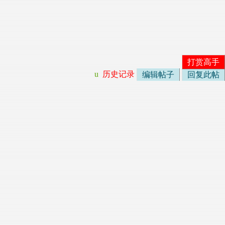
打赏高手
u
历史记录
编辑帖子
回复此帖