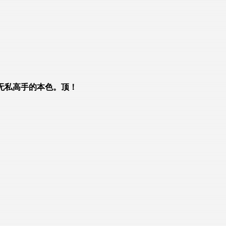
无私高手的本色。顶！