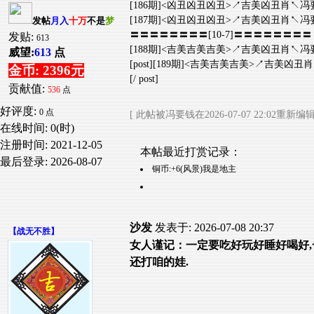
[186期]<凶丑凶丑凶丑>↗吉美凶丑肖↖冯要钱
[187期]<凶丑凶丑凶丑>↗吉美凶丑肖↖冯要钱
发帖
月入
十万
不是
梦
〓〓〓〓〓〓〓〓[10-7]〓〓〓〓〓〓〓〓
发贴:
613
[188期]<吉美吉美吉美>↗吉美凶丑肖↖冯要钱
威望:
613
点
[post][189期]<吉美吉美吉美>↗吉美凶丑肖↖
金币: 2396元
[/ post]
贡献值:
536
点
好评度:
0 点
[ 此帖被冯要钱在2026-07-07 22:02重新编辑
在线时间: 0(时)
注册时间:
2021-12-05
本帖最近打赏记录：
最后登录:
2026-08-07
铜币:+6(风景)我是地主
沙发
发表于: 2026-07-08 20:37
【
战无不胜
】
女人谨记：一定要吃好玩好睡好喝好
还打咱的娃.