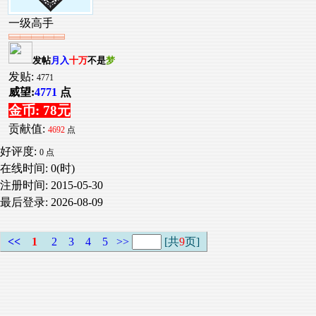
一级高手
发帖
月入
十万
不是
梦
发贴:
4771
威望:
4771
点
金币: 78元
贡献值:
4692
点
好评度:
0 点
在线时间: 0(时)
注册时间:
2015-05-30
最后登录:
2026-08-09
<<
1
2
3
4
5
>>
[共
9
页]