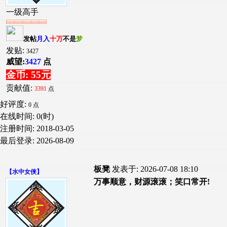
一级高手
发帖
月入
十万
不是
梦
发贴:
3427
威望:
3427
点
金币: 55元
贡献值:
3391
点
好评度:
0 点
在线时间: 0(时)
注册时间:
2018-03-05
最后登录:
2026-08-09
板凳
发表于: 2026-07-08 18:10
【
水中女侠
】
万事顺意，财源滚滚；笑口常开!