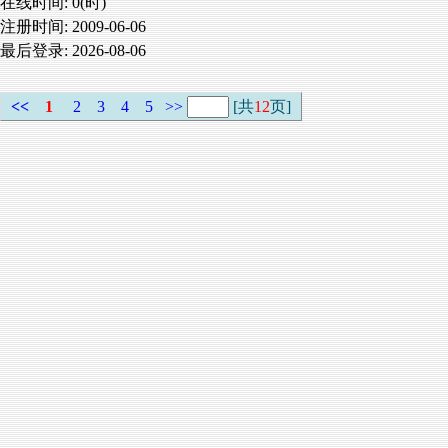
在线时间: 0(时)
注册时间:
2009-06-06
最后登录:
2026-08-06
<<
1
2
3
4
5
>>
[共
12
页]