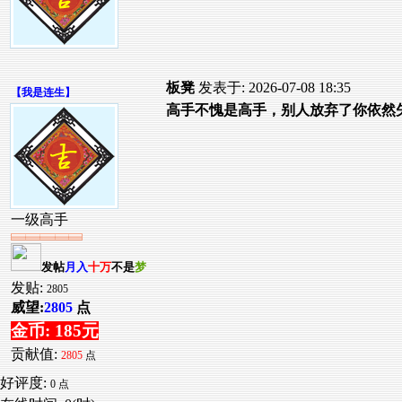
板凳
发表于: 2026-07-08 18:35
【
我是连生
】
高手不愧是高手，别人放弃了你依然
一级高手
发帖
月入
十万
不是
梦
发贴:
2805
威望:
2805
点
金币: 185元
贡献值:
2805
点
好评度:
0 点