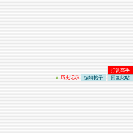
打赏高手
u
历史记录
编辑帖子
回复此帖