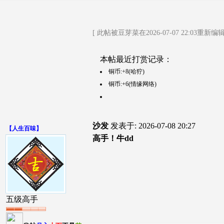
[ 此帖被豆芽菜在2026-07-07 22:03重新编辑
本帖最近打赏记录：
铜币:+8(哈狞)
铜币:+6(情缘网络)
沙发
发表于: 2026-07-08 20:27
【
人生百味
】
高手！牛dd
五级高手