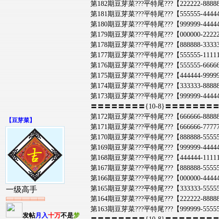
第182期豆芽菜???平特尾???【222222-888
第181期豆芽菜???平特尾???【555555-444
第180期豆芽菜???平特尾???【999999-4444
第179期豆芽菜???平特尾???【000000-222
第178期豆芽菜???平特尾???【888888-3333
第177期豆芽菜???平特尾???【555555-111
第176期豆芽菜???平特尾???【555555-666
第175期豆芽菜???平特尾???【444444-999
第174期豆芽菜???平特尾???【333333-888
第173期豆芽菜???平特尾???【999999-444
〓〓〓〓〓〓〓〓{10-8}〓〓〓〓〓〓〓
第172期豆芽菜???平特尾???【666666-888
【
豆芽菜
】
第171期豆芽菜???平特尾???【666666-777
第170期豆芽菜???平特尾???【888888-555
第169期豆芽菜???平特尾???【999999-444
第168期豆芽菜???平特尾???【444444-111
第167期豆芽菜???平特尾???【888888-555
第166期豆芽菜???平特尾???【000000-444
第165期豆芽菜???平特尾???【333333-555
一级高手
第164期豆芽菜???平特尾???【222222-888
第163期豆芽菜???平特尾???【999999-555
发帖
月入
十万
不是
梦