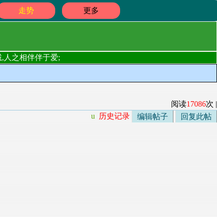
走势
更多
,人之相伴伴于爱;
阅读
17086
次 |
u
历史记录
编辑帖子
回复此帖