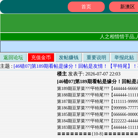
首页
新澳区
人之相惜惜于品,
返回论坛
充值金币
发帖赚钱
重要说明
举报此贴
主题 :
[46错07]第189期看帖是缘分！回帖是友情！【平特尾
楼主
发表于: 2026-07-07 22:03
[46错07]第189期看帖是缘分！
第189期豆芽菜???平特尾???【444444-66
第188期豆芽菜???平特尾???【444444-111
第187期豆芽菜???平特尾???【111111-999
第186期豆芽菜???平特尾???【999999-7777
第185期豆芽菜???平特尾???【666666-000
第184期豆芽菜???平特尾???【222222-444
第183期豆芽菜???平特尾???【444444-111
〓〓〓〓〓〓〓〓{10-8}〓〓〓〓〓〓〓