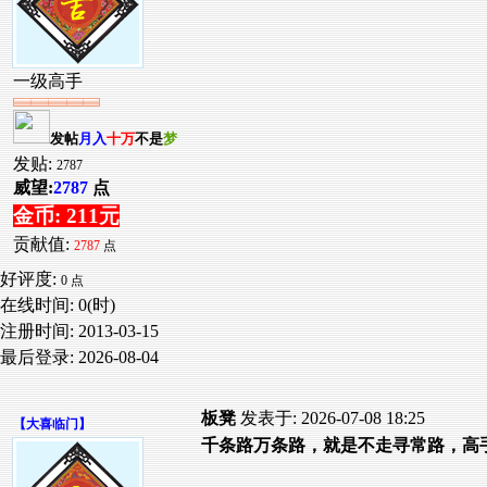
一级高手
发帖
月入
十万
不是
梦
发贴:
2787
威望:
2787
点
金币: 211元
贡献值:
2787
点
好评度:
0 点
在线时间: 0(时)
注册时间:
2013-03-15
最后登录:
2026-08-04
板凳
发表于: 2026-07-08 18:25
【
大喜临门
】
千条路万条路，就是不走寻常路，高