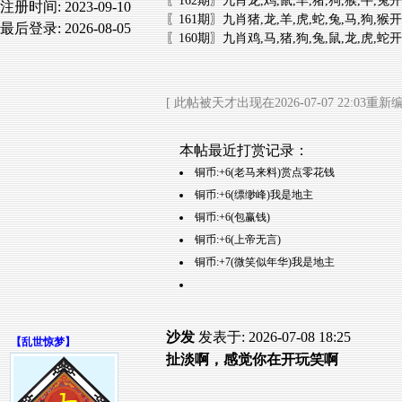
〖162期〗九肖龙,鸡,鼠,羊,猪,狗,猴,牛,兔
注册时间:
2023-09-10
〖161期〗九肖猪,龙,羊,虎,蛇,兔,马,狗,猴
最后登录:
2026-08-05
〖160期〗九肖鸡,马,猪,狗,兔,鼠,龙,虎,蛇
[ 此帖被天才出现在2026-07-07 22:03重新编
本帖最近打赏记录：
铜币:+6(老马来料)赏点零花钱
铜币:+6(缥缈峰)我是地主
铜币:+6(包赢钱)
铜币:+6(上帝无言)
铜币:+7(微笑似年华)我是地主
沙发
发表于: 2026-07-08 18:25
【
乱世惊梦
】
扯淡啊，感觉你在开玩笑啊