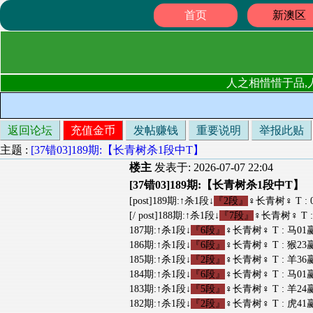
首页
新澳区
人之相惜惜于品,
返回论坛
充值金币
发帖赚钱
重要说明
举报此贴
主题 :
[37错03]189期:【长青树杀1段中T】
楼主
发表于: 2026-07-07 22:04
[37错03]189期:【长青树杀1段中T】
[post]189期:↑杀1段↓
『2段』
♀长青树♀ T : 
[/ post]188期:↑杀1段↓
『7段』
♀长青树♀ T :
187期:↑杀1段↓
『6段』
♀长青树♀ T : 马01
186期:↑杀1段↓
『6段』
♀长青树♀ T : 猴23
185期:↑杀1段↓
『2段』
♀长青树♀ T : 羊36
184期:↑杀1段↓
『6段』
♀长青树♀ T : 马01
183期:↑杀1段↓
『5段』
♀长青树♀ T : 羊24
182期:↑杀1段↓
『2段』
♀长青树♀ T : 虎41