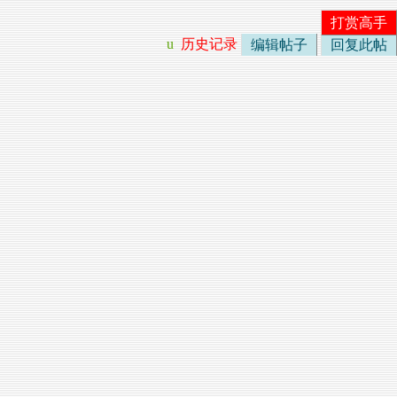
打赏高手
u
历史记录
编辑帖子
回复此帖