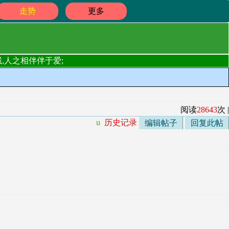
走势
更多
,人之相伴伴于爱;
阅读
28643
次 |
u
历史记录
编辑帖子
回复此帖