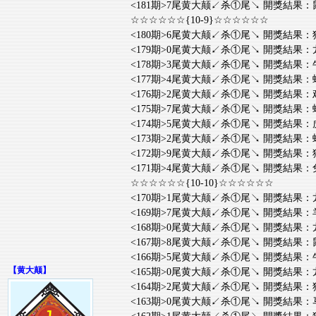
<181期>7尾黄大颠↙杀①尾↘ 開獎結果：
☆☆☆☆☆☆{10-9}☆☆☆☆☆☆
<180期>6尾黄大颠↙杀①尾↘ 開獎結果：
<179期>0尾黄大颠↙杀①尾↘ 開獎結果：
<178期>3尾黄大颠↙杀①尾↘ 開獎結果：
<177期>4尾黄大颠↙杀①尾↘ 開獎結果：
<176期>2尾黄大颠↙杀①尾↘ 開獎結果：
<175期>7尾黄大颠↙杀①尾↘ 開獎結果：
<174期>5尾黄大颠↙杀①尾↘ 開獎結果：
<173期>2尾黄大颠↙杀①尾↘ 開獎結果：
<172期>9尾黄大颠↙杀①尾↘ 開獎結果：
<171期>4尾黄大颠↙杀①尾↘ 開獎結果：
☆☆☆☆☆☆{10-10}☆☆☆☆☆☆
<170期>1尾黄大颠↙杀①尾↘ 開獎結果：
<169期>7尾黄大颠↙杀①尾↘ 開獎結果：
<168期>0尾黄大颠↙杀①尾↘ 開獎結果：
<167期>8尾黄大颠↙杀①尾↘ 開獎結果：
<166期>5尾黄大颠↙杀①尾↘ 開獎結果：
【
黄大颠
】
<165期>0尾黄大颠↙杀①尾↘ 開獎結果：
<164期>2尾黄大颠↙杀①尾↘ 開獎結果：
<163期>0尾黄大颠↙杀①尾↘ 開獎結果：