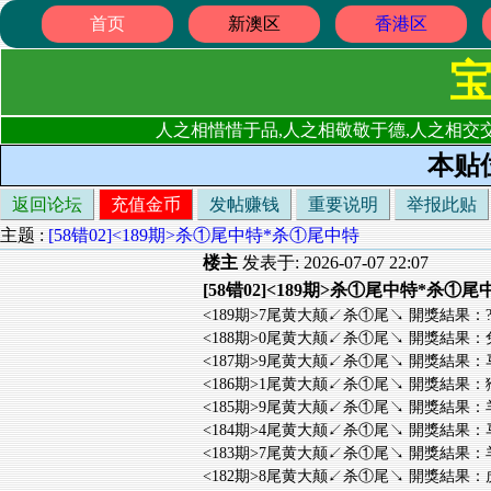
首页
新澳区
香港区
人之相惜惜于品,人之相敬敬于德,人之相交交
本贴
返回论坛
充值金币
发帖赚钱
重要说明
举报此贴
主题 :
[58错02]<189期>杀①尾中特*杀①尾中特
楼主
发表于: 2026-07-07 22:07
[58错02]<189期>杀①尾中特*杀①尾
<189期>7尾黄大颠↙杀①尾↘ 開獎結果：
<188期>0尾黄大颠↙杀①尾↘ 開獎結果：
<187期>9尾黄大颠↙杀①尾↘ 開獎結果：
<186期>1尾黄大颠↙杀①尾↘ 開獎結果：
<185期>9尾黄大颠↙杀①尾↘ 開獎結果：
<184期>4尾黄大颠↙杀①尾↘ 開獎結果：
<183期>7尾黄大颠↙杀①尾↘ 開獎結果：
<182期>8尾黄大颠↙杀①尾↘ 開獎結果：