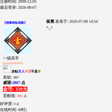
注册时间:
2009-12-05
最后登录:
2026-08-07
板凳
发表于: 2026-07-08 14:54
【
情事缉私档案
】
^_^
一级高手
发帖
月入
十万
不是
梦
发贴:
3867
威望:
3867
点
金币: 330元
贡献值:
3861
点
好评度:
0 点
在线时间: 0(时)