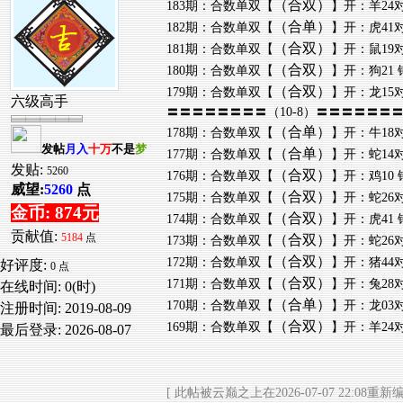
（合双）
183期：合数单双【
】开：羊24
（合单）
182期：合数单双【
】开：虎41
（合双）
181期：合数单双【
】开：鼠19
（合双）
180期：合数单双【
】开：狗21 
（合双）
179期：合数单双【
】开：龙15
六级高手
〓〓〓〓〓〓〓〓（10-8）〓〓〓〓〓〓
（合单）
178期：合数单双【
】开：牛18
发帖
月入
十万
不是
梦
（合单）
177期：合数单双【
】开：蛇14
发贴:
5260
（合双）
176期：合数单双【
】开：鸡10 
威望:
5260
点
（合双）
175期：合数单双【
】开：蛇26
金币: 874元
（合双）
174期：合数单双【
】开：虎41 
贡献值:
5184
点
（合双）
173期：合数单双【
】开：蛇26
（合双）
172期：合数单双【
】开：猪44
好评度:
0 点
（合双）
171期：合数单双【
】开：兔28
在线时间: 0(时)
（合单）
170期：合数单双【
】开：龙03
注册时间:
2019-08-09
（合双）
169期：合数单双【
】开：羊24
最后登录:
2026-08-07
[ 此帖被云巅之上在2026-07-07 22:08重新编