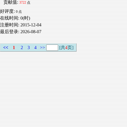
贡献值:
3722
点
好评度:
0 点
在线时间: 0(时)
注册时间:
2015-12-04
最后登录:
2026-08-07
<<
1
2
3
4
>>
[共
4
页]