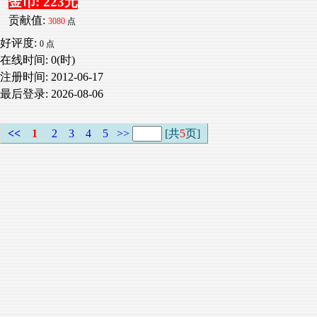
金币: 223元
贡献值:
3080
点
好评度:
0 点
在线时间: 0(时)
注册时间:
2012-06-17
最后登录:
2026-08-06
<<
1
2
3
4
5
>>
[共
5
页]