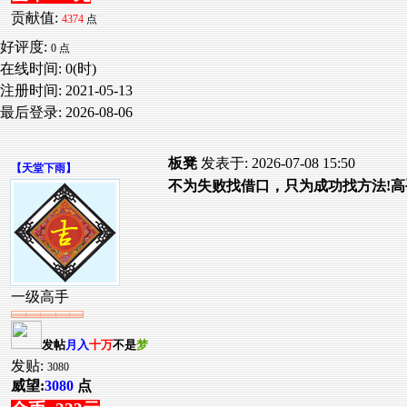
贡献值:
4374
点
好评度:
0 点
在线时间: 0(时)
注册时间:
2021-05-13
最后登录:
2026-08-06
板凳
发表于: 2026-07-08 15:50
【
天堂下雨
】
不为失败找借口，只为成功找方法!高
一级高手
发帖
月入
十万
不是
梦
发贴:
3080
威望:
3080
点