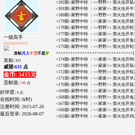
<182期>家野中特 ：<<野野>>.萤火虫开鼠4
<181期>家野中特 ：<<家家>>.萤火虫开牛3
<180期>家野中特 ：<<野野>>.萤火虫开狗3
<179期>家野中特 ：<<家家>>.萤火虫开猪3
<178期>家野中特 ：<<野野>>.萤火虫开蛇3
<177期>家野中特 ：<<家家>>.萤火虫开羊3
一级高手
<176期>家野中特 ：<<家家>>.萤火虫开兔1
<175期>家野中特 ：<<野野>>.萤火虫开蛇3
++++++++++++++++++++++++++++++++[1
发帖
月入
十万
不是
梦
<174期>家野中特 ：<<家家>>.萤火虫开狗3
发贴:
631
<173期>家野中特 ：<<家家>>.萤火虫开鼠4
威望:
631
点
<172期>家野中特 ：<<野野>>.萤火虫开蛇2
金币: 3435元
<171期>家野中特 ：<<家家>>.萤火虫开羊2
贡献值:
546
点
<170期>家野中特 ：<<野野>>.萤火虫开鼠3
<169期>家野中特 ：<<家家>>.萤火虫开龙3
好评度:
0 点
<168期>家野中特 ：<<野野>>.萤火虫开兔2
在线时间: 0(时)
<167期>家野中特 ：<<家家>>.萤火虫开虎4
注册时间:
2015-07-26
<166期>家野中特 ：<<家家>>.萤火虫开羊2
最后登录:
2026-08-07
<165期>家野中特 ：<<家家>>.萤火虫开鸡3