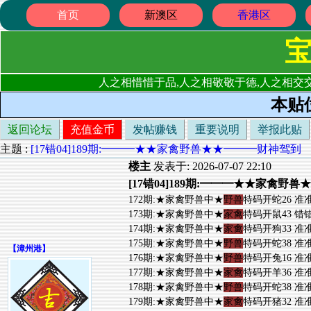
首页
新澳区
香港区
人之相惜惜于品,人之相敬敬于德,人之相交交
本贴
返回论坛
充值金币
发帖赚钱
重要说明
举报此贴
主题 :
[17错04]189期:━━━★★家禽野兽★★━━━财神驾到
楼主
发表于: 2026-07-07 22:10
[17错04]189期:━━━★★家禽野
172期:★家禽野兽中★
野兽
特码开蛇26 准
173期:★家禽野兽中★
家禽
特码开鼠43 错
174期:★家禽野兽中★
家禽
特码开狗33 准
175期:★家禽野兽中★
野兽
特码开蛇38 准
【
漳州港
】
176期:★家禽野兽中★
野兽
特码开兔16 准
177期:★家禽野兽中★
家禽
特码开羊36 准
178期:★家禽野兽中★
野兽
特码开蛇38 准
179期:★家禽野兽中★
家禽
特码开猪32 准