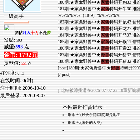
180期:★家禽野兽中★
家禽
特码开狗33 准
181期:★家禽野兽中★
家禽
特码开牛30 准
%%%%%%（10-9）%%%%%%
一级高手
182期:★家禽野兽中★
家禽
特码开鼠43 错
183期:★家禽野兽中★
野兽
特码开龙27 准
发帖
月入
十万
不是
梦
184期:★家禽野兽中★
家禽
特码开马37 准
发贴:
593
185期:★家禽野兽中★
家禽
特码开猴11 错
威望:
593
点
186期:★家禽野兽中★
野兽
特码开猴23 准
金币: 1792元
187期:★家禽野兽中★
野兽
特码开猪32 错
188期:★家禽野兽中★
家禽
特码开猪32 准
贡献值:
551
点
[post]189期:★家禽野兽中★
野兽
特码开??
好评度:
0 点
[/ post]
在线时间: 0(时)
注册时间:
2006-10-10
[ 此帖被漳州港在2026-07-07 22:10重新编辑
最后登录:
2026-08-07
本帖最近打赏记录：
铜币:+6(只会杀特嘿嘿)我是地主
铜币:+6(缘分的天空)