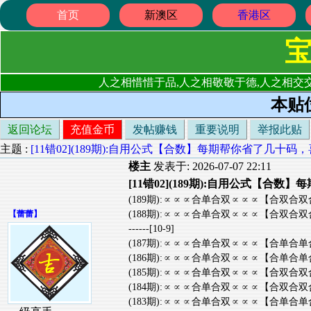
首页
新澳区
香港区
人之相惜惜于品,人之相敬敬于德,人之相交交
本贴
返回论坛
充值金币
发帖赚钱
重要说明
举报此贴
主题 :
[11错02](189期):自用公式【合数】每期帮你省了几十
楼主
发表于: 2026-07-07 22:11
[11错02](189期):自用公式【合
(189期):∝∝∝合单合双∝∝∝【合双合
【
蕾蕾
】
(188期):∝∝∝合单合双∝∝∝【合双合
------[10-9]
(187期):∝∝∝合单合双∝∝∝【合单合
(186期):∝∝∝合单合双∝∝∝【合单合
(185期):∝∝∝合单合双∝∝∝【合双合
(184期):∝∝∝合单合双∝∝∝【合双合
(183期):∝∝∝合单合双∝∝∝【合单合