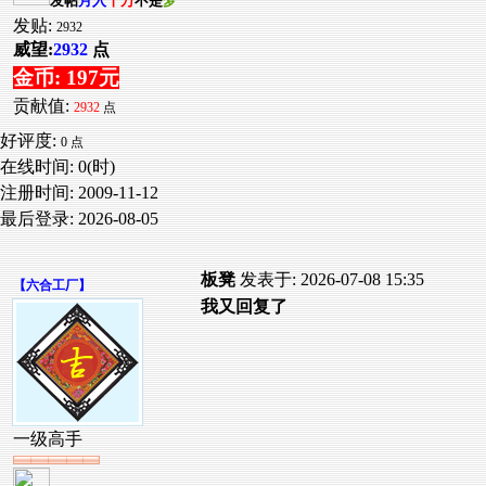
发帖
月入
十万
不是
梦
发贴:
2932
威望:
2932
点
金币: 197元
贡献值:
2932
点
好评度:
0 点
在线时间: 0(时)
注册时间:
2009-11-12
最后登录:
2026-08-05
板凳
发表于: 2026-07-08 15:35
【
六合工厂
】
我又回复了
一级高手