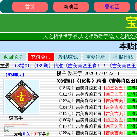
首页
新澳区
香港区
人之相惜惜于品,人之相敬敬于德,人之相交交
本贴
返回论坛
充值金币
发帖赚钱
重要说明
举报此贴
主题 :
[08错01]《189期》精准《吉美肖凶丑肖》！《吉美肖
楼主
发表于: 2026-07-07 22:11
【
江湖浪人
】
[08错01]《189期》精准《吉美
《181期》吉美肖凶丑肖
【凶丑凶丑】
江湖
《182期》吉美肖凶丑肖
【凶丑凶丑】
江湖
《183期》吉美肖凶丑肖
【吉美吉美】
江湖
《184期》吉美肖凶丑肖
【吉美吉美】
江湖
《185期》吉美肖凶丑肖
【吉美吉美】
江湖
一级高手
《186期》吉美肖凶丑肖
【凶丑凶丑】
江湖
《187期》吉美肖凶丑肖
【凶丑凶丑】
江湖
《188期》吉美肖凶丑肖
【吉美吉美】
江湖
发帖
月入
十万
不是
梦