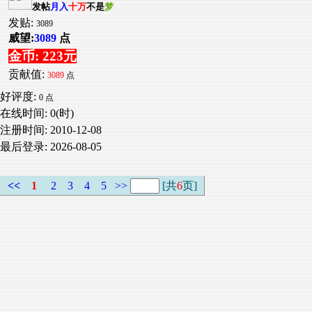
发帖
月入
十万
不是
梦
发贴:
3089
威望:
3089
点
金币: 223元
贡献值:
3089
点
好评度:
0 点
在线时间: 0(时)
注册时间:
2010-12-08
最后登录:
2026-08-05
<<
1
2
3
4
5
>>
[共
6
页]