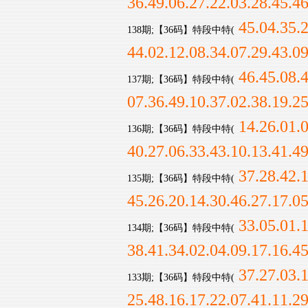
36.49.06.27.22.03.28.45.4
45.04.35.2
138期;【36码】特段中特(
44.02.12.08.34.07.29.43.0
46.45.08.4
137期;【36码】特段中特(
07.36.49.10.37.02.38.19.2
14.26.01.0
136期;【36码】特段中特(
40.27.06.33.43.10.13.41.4
37.28.42.1
135期;【36码】特段中特(
45.26.20.14.30.46.27.17.0
33.05.01.1
134期;【36码】特段中特(
38.41.34.02.04.09.17.16.4
37.27.03.1
133期;【36码】特段中特(
25.48.16.17.22.07.41.11.2