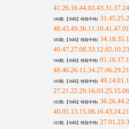
41.26.16.44.03.43.31.37.2
31.45.25.2
186期;【36码】特段中特(
48.43.49.36.11.10.41.47.0
34.18.35.1
185期;【36码】特段中特(
40.47.27.08.33.12.02.10.2
01.16.17.1
184期;【36码】特段中特(
48.46.26.11.34.27.06.29.2
49.14.01.1
183期;【36码】特段中特(
27.21.22.29.16.03.25.15.0
36.26.44.2
182期;【36码】特段中特(
40.05.13.15.08.16.43.24.2
27.01.23.3
181期;【36码】特段中特(