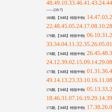
48.49.10.33.46.41.43.24.4
------[10-7]
14.47.03.2
180期;【36码】特段中特(
22.48.45.05.24.17.08.10.2
06.10.31.2
179期;【36码】特段中特(
33.34.04.11.32.35.26.05.0
26.45.48.3
178期;【36码】特段中特(
24.12.39.02.15.09.14.29.0
01.31.36.4
177期;【36码】特段中特(
49.14.13.23.33.10.16.11.0
05.13.33.2
176期;【36码】特段中特(
18.46.31.07.16.19.29.14.3
17.38.26.0
175期;【36码】特段中特(