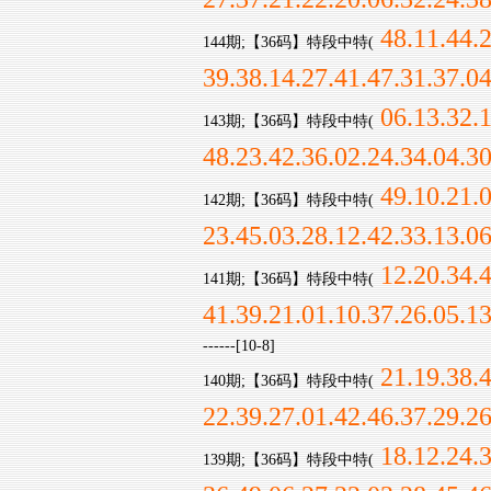
48.11.44.2
144期;【36码】特段中特(
39.38.14.27.41.47.31.37.0
06.13.32.1
143期;【36码】特段中特(
48.23.42.36.02.24.34.04.3
49.10.21.0
142期;【36码】特段中特(
23.45.03.28.12.42.33.13.0
12.20.34.4
141期;【36码】特段中特(
41.39.21.01.10.37.26.05.1
------[10-8]
21.19.38.4
140期;【36码】特段中特(
22.39.27.01.42.46.37.29.2
18.12.24.3
139期;【36码】特段中特(