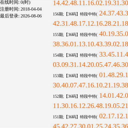
14.42.48.11.16.02.19.31.3
在线时间: 0(时)
注册时间:
2018-04-04
24.37.43.3
156期;【36码】特段中特(
最后登录:
2026-08-06
42.31.48.17.12.16.28.21.1
40.19.35.0
155期;【36码】特段中特(
38.36.01.13.10.43.39.02.1
33.45.11.4
154期;【36码】特段中特(
03.09.31.14.20.05.47.46.3
01.48.29.1
153期;【36码】特段中特(
30.40.07.47.16.10.21.19.3
14.01.42.0
152期;【36码】特段中特(
11.30.16.12.26.48.19.05.2
02.17.12.1
151期;【36码】特段中特(
45.42.27.30.01.25.24.35.3