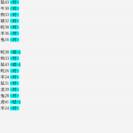
:鼠43
<对>
:牛30
<对>
:狗33
<对>
:猪32
<对>
:蛇38
<对>
:羊36
<对>
:兔16
<对>
:蛇38
<错>)
:狗33
<对>
:鼠43
<错>)
:蛇26
<对>
:羊24
<对>
:鼠31
<对>
:龙39
<对>
:兔28
<对>
:虎41
<错>)
:羊24
<对>