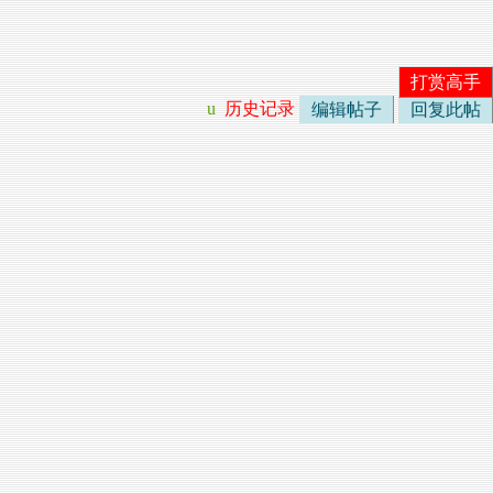
打赏高手
u
历史记录
编辑帖子
回复此帖