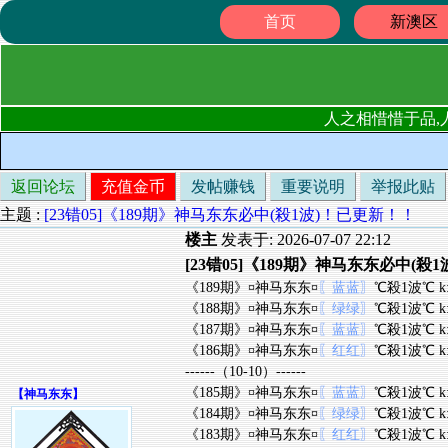
首页
新澳区
人之相惜惜于品,
返回论坛
充值金币
发帖赚钱
重要说明
举报此贴
主题 :
[23错05]《189期》神马东东必中(殺1波)！已更新！！
楼主
发表于: 2026-07-07 22:12
[23错05]《189期》神马东东必中(殺
《189期》¤神马东东¤
〖蓝蓝〗
℃殺1波℃ k:
《188期》¤神马东东¤
〖绿绿〗
℃殺1波℃ k
《187期》¤神马东东¤
〖蓝蓝〗
℃殺1波℃ k
《186期》¤神马东东¤
〖红红〗
℃殺1波℃ k
------（10-10）------
《185期》¤神马东东¤
〖蓝蓝〗
℃殺1波℃ k
【
神马东东
】
《184期》¤神马东东¤
〖绿绿〗
℃殺1波℃ k
《183期》¤神马东东¤
〖红红〗
℃殺1波℃ k