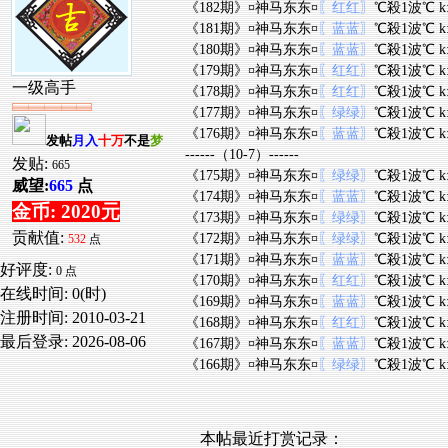
《182期》¤神马东东¤
〖红红〗
℃殺1波℃ k
《181期》¤神马东东¤
〖蓝蓝〗
℃殺1波℃ k
《180期》¤神马东东¤
〖蓝蓝〗
℃殺1波℃ k
《179期》¤神马东东¤
〖红红〗
℃殺1波℃ k
一级高手
《178期》¤神马东东¤
〖红红〗
℃殺1波℃ k
《177期》¤神马东东¤
〖绿绿〗
℃殺1波℃ k
《176期》¤神马东东¤
〖蓝蓝〗
℃殺1波℃ k
发帖
月入
十万
不是
梦
------（10-7）------
发贴:
665
《175期》¤神马东东¤
〖绿绿〗
℃殺1波℃ k
威望:
665
点
《174期》¤神马东东¤
〖蓝蓝〗
℃殺1波℃ k
金币: 2020元
《173期》¤神马东东¤
〖绿绿〗
℃殺1波℃ k
贡献值:
《172期》¤神马东东¤
〖绿绿〗
℃殺1波℃ k
532
点
《171期》¤神马东东¤
〖蓝蓝〗
℃殺1波℃ k
好评度:
0 点
《170期》¤神马东东¤
〖红红〗
℃殺1波℃ k
在线时间: 0(时)
《169期》¤神马东东¤
〖蓝蓝〗
℃殺1波℃ k
注册时间:
2010-03-21
《168期》¤神马东东¤
〖红红〗
℃殺1波℃ k
最后登录:
2026-08-06
《167期》¤神马东东¤
〖蓝蓝〗
℃殺1波℃ k
《166期》¤神马东东¤
〖绿绿〗
℃殺1波℃ k
本帖最近打赏记录：