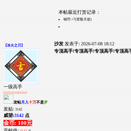
本帖最近打赏记录：
铜币:+7(背叛天使)
沙发
发表于: 2026-07-08 18:12
【
冰火之刃
】
专顶高手!专顶高手!专顶高手!专顶高手
一级高手
发帖
月入
十万
不是
梦
发贴:
3142
威望:
3142
点
金币: 100元
贡献值: