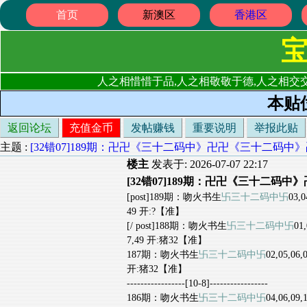
首页
新澳区
香港区
人之相惜惜于品,人之相敬敬于德,人之相交交
本贴
返回论坛
充值金币
发帖赚钱
重要说明
举报此贴
主题 :
[32错07]189期：卍卍《三十二码中》卍卍《三十二
楼主
发表于: 2026-07-07 22:17
[32错07]189期：卍卍《三十二
[post]189期：吻火书生
卐三十二码中卐
03,0
49 开:?【准】
[/ post]188期：吻火书生
卐三十二码中卐
01,
7,49 开:猪32【准】
187期：吻火书生
卐三十二码中卐
02,05,06,
开:猪32【准】
-----------------[10-8]-----------------
186期：吻火书生
卐三十二码中卐
04,06,09,