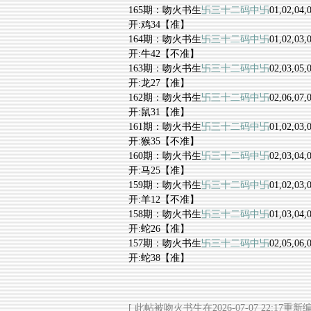
165期：吻火书生
卐三十二码中卐
01,02,04,
开:鸡34【准】
164期：吻火书生
卐三十二码中卐
01,02,03,
开:牛42【不准】
163期：吻火书生
卐三十二码中卐
02,03,05,
开:龙27【准】
162期：吻火书生
卐三十二码中卐
02,06,07,
开:鼠31【准】
161期：吻火书生
卐三十二码中卐
01,02,03,
开:猴35【不准】
160期：吻火书生
卐三十二码中卐
02,03,04,
开:马25【准】
159期：吻火书生
卐三十二码中卐
01,02,03,
开:羊12【不准】
158期：吻火书生
卐三十二码中卐
01,03,04,
开:蛇26【准】
157期：吻火书生
卐三十二码中卐
02,05,06,
开:蛇38【准】
[ 此帖被吻火书生在2026-07-07 22:17重新编